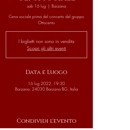
sab 16 lug
  |  
Barzana
Cena sociale prima del concerto del gruppo
Ottocento
I biglietti non sono in vendita
Scopri gli altri eventi
Data e Luogo
16 lug 2022, 19:30
Barzana, 24030 Barzana BG, Italia
Condividi l'evento