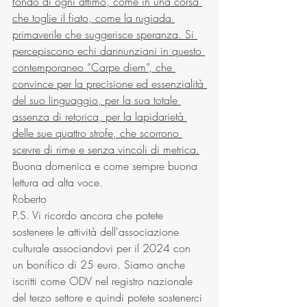
fondo di ogni attimo, come in una corsa 
che toglie il fiato, come la rugiada 
primaverile che suggerisce speranza. Si 
percepiscono echi dannunziani in questo 
contemporaneo “Carpe diem”, che 
convince per la precisione ed essenzialità 
del suo linguaggio, per la sua totale 
assenza di retorica, per la lapidarietà 
delle sue quattro strofe, che scorrono 
scevre di rime e senza vincoli di metrica.
Buona domenica e come sempre buona 
lettura ad alta voce.
Roberto
P.S. Vi ricordo ancora che potete 
sostenere le attività dell'associazione 
culturale associandovi per il 2024 con 
un bonifico di 25 euro. Siamo anche 
iscritti come ODV nel registro nazionale 
del terzo settore e quindi potete sostenerci 