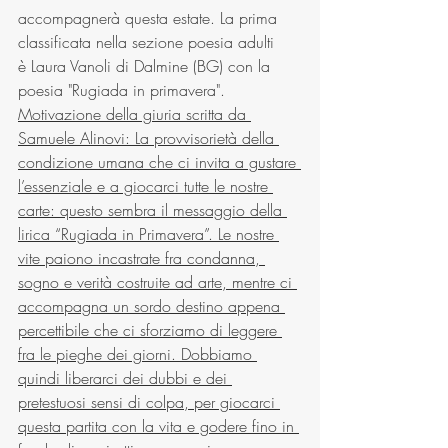
accompagnerà questa estate. La prima 
classificata nella sezione poesia adulti 
è Laura Vanoli di Dalmine (BG) con la 
poesia "Rugiada in primavera". 
Motivazione della giuria scritta da 
Samuele Alinovi: 
La provvisorietà della 
condizione umana che ci invita a gustare 
l’essenziale e a giocarci tutte le nostre 
carte: questo sembra il messaggio della 
lirica “Rugiada in Primavera”. Le nostre 
vite paiono incastrate fra condanna, 
sogno e verità costruite ad arte, mentre ci 
accompagna un sordo destino appena 
percettibile che ci sforziamo di leggere 
fra le pieghe dei giorni. Dobbiamo 
quindi liberarci dei dubbi e dei 
pretestuosi sensi di colpa, per giocarci 
questa partita con la vita e godere fino in 