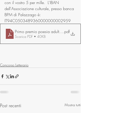
con il vostro 5 per mille.  L'IBAN 
dell'Associazione culturale, presso banca 
BPM di Palazzago è: 
IT94C0503489360000000002959
Primo premio poesia adulti Laura Vanoli Rugiada in prima
.pdf
Scarica PDF • 40KB
Concorso Letterario
Post recenti
Mostra tutti